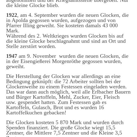
abgenommen und der Kriegsamtsstelle übergeben. Nur
die kleine Glocke blieb.
1922
, am 4. September wurden die neuen Glocken, die
in Apolda gegossen wurden, aufgezogen und von
Pfarrer Illing geweiht. Sie kosteten damals 43 000
Mark.
Während des 2. Weltkrieges wurden Glocken bis auf
die kleine Glocke beschlagnahmt und sind an Ort und
Stelle zerstört worden.
1947
am 9. November wurden die neuen Glocken, die
in der Eisengießerei Morgenröthe gegossen wurden,
geweiht.
Die Herstellung der Glocken war allerdings an eine
Bedingung geknüpft: die 72 Arbeiter sollten bei der
Glockenweihe zu einem Festessen eingeladen werden.
Das war dann auch möglich, weil alle Erlbacher Bauern
und Bürger Kartoffeln, Mehl, Zucker, Eier, Fleisch
usw. gespendet hatten. Zum Festessen gab es
Kartoffeln, Gulasch, Brot und es wurden 16
Kartoffelkuchen gebacken!
Die Glocken kosteten 5 870 Mark und wurden durch
Spenden finanziert. Die große Glocke wiegt 15,5
Zentner, die Mittlere 7,5 Zentner und die Kleine 3,5