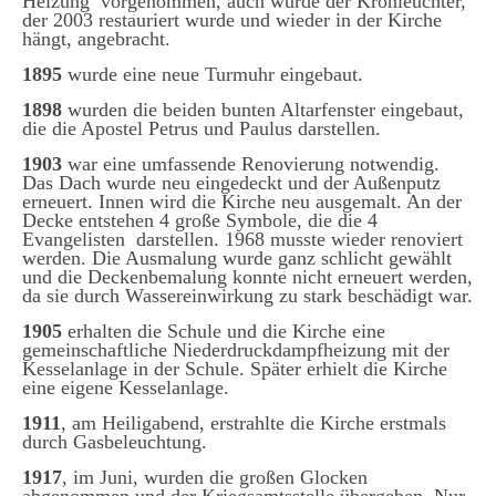
Heizung vorgenommen, auch wurde der Kronleuchter,
der 2003 restauriert wurde und wieder in der Kirche
hängt, angebracht.
1895
wurde eine neue Turmuhr eingebaut.
1898
wurden die beiden bunten Altarfenster eingebaut,
die die Apostel Petrus und Paulus darstellen.
1903
war eine umfassende Renovierung notwendig.
Das Dach wurde neu eingedeckt und der Außenputz
erneuert. Innen wird die Kirche neu ausgemalt. An der
Decke entstehen 4 große Symbole, die die 4
Evangelisten darstellen. 1968 musste wieder renoviert
werden. Die Ausmalung wurde ganz schlicht gewählt
und die Deckenbemalung konnte nicht erneuert werden,
da sie durch Wassereinwirkung zu stark beschädigt war.
1905
erhalten die Schule und die Kirche eine
gemeinschaftliche Niederdruckdampfheizung mit der
Kesselanlage in der Schule. Später erhielt die Kirche
eine eigene Kesselanlage.
1911
, am Heiligabend, erstrahlte die Kirche erstmals
durch Gasbeleuchtung.
1917
, im Juni, wurden die großen Glocken